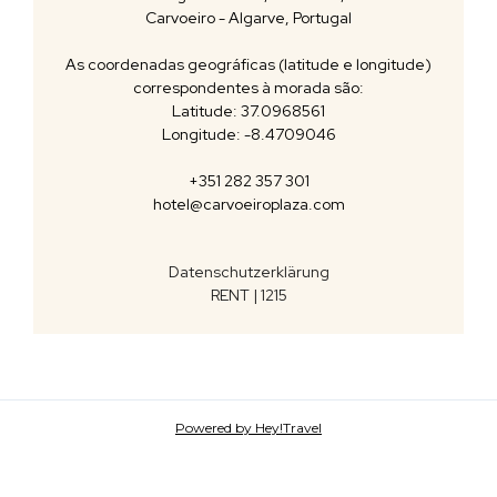
Carvoeiro - Algarve, Portugal
As coordenadas geográficas (latitude e longitude)
correspondentes à morada são:
Latitude: 37.0968561
Longitude: -8.4709046
+351 282 357 301
hotel@carvoeiroplaza.com
Datenschutzerklärung
RENT | 1215
Powered by Hey!Travel