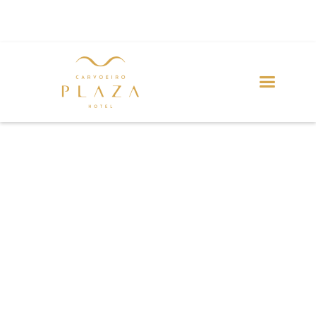
ERLEBNISSE
Im zentralen Platz von Praia do Carvoeiro gelegen, ist
das Hotel Carvoeiro Plaza ideal, um Bootsausflüge,
Touren zu den Benagil-Höhlen, Golf und
Sommerunterhaltung zu genießen, mit Live-Musik und
Veranstaltungen auf dem Hauptplatz im Juli und
August.
ERLEBNISSE
ANSEHEN